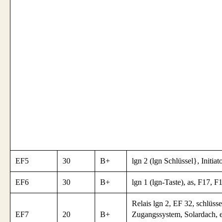
EF5
30
B+
lgn 2 (lgn Schlüssel}, Initiat
EF6
30
B+
lgn 1 (lgn-Taste), as, F17, F
Relais lgn 2, EF 32, schlüsse
EF7
20
B+
Zugangssystem, Solardach, e