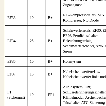
Zugangsmodul
NC-Kompressorrelais, NC-
EF33
10
B+
Kompressor, NC-Diode
Scheinwerferrelais, EF30, 
EF26, Fernlichtschalter,
EF34
25
B+
Beleuchtungsrelais,
Scheinwerferschalter, Anti-D
Sirene
EF35
10
B+
Hornsystem
Nebelscheinwerferrelais,
EF37
15
B+
Nebelscheinwerfer links und
Audiosystem, Uhr,
F1
Schlüsselerinnerungsschalter
10
EF1
(Sicherung)
Klingelmodul, Aschenbecher
Türschalter, ATC-Steuerung