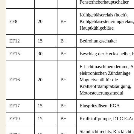
Fensterheberhauptschalter
Kühlgebläserelais (hoch),
EF8
20
B+
Kühlgebläsesteuerungsrelais
Hauptkühlgebläse
EF12
15
B+
Bedrohungsschalter
EF15
30
B+
Beschlag der Heckscheibe, 
F Lichtmaschinenklemme, Sp
elektronischen Zündanlage,
EF16
20
B+
Magnetventil für die
Kraftstoffdampfabsaugung,
Motorsteuerungsmodul
EF17
15
B+
Einspritzdüsen, EGA
EF19
15
B+
Kraftstoffpumpe, DLC E-An
Standlicht rechts, Rücklicht r