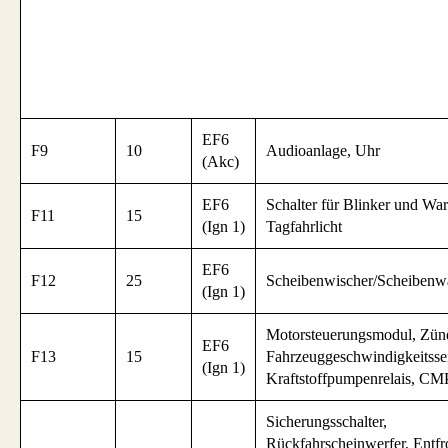
EF6
F9
10
Audioanlage, Uhr
(Akc)
EF6
Schalter für Blinker und War
F11
15
(Ign 1)
Tagfahrlicht
EF6
F12
25
Scheibenwischer/Scheibenw
(Ign 1)
Motorsteuerungsmodul, Zünd
EF6
F13
15
Fahrzeuggeschwindigkeitsse
(Ign 1)
Kraftstoffpumpenrelais, CM
Sicherungsschalter,
Rückfahrscheinwerfer, Entfro