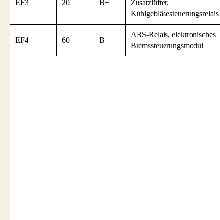
EF3
20
B+
Zusatzlüfter,
Kühlgebläsesteuerungsrelais
ABS-Relais, elektronisches
EF4
60
B+
Bremssteuerungsmodul