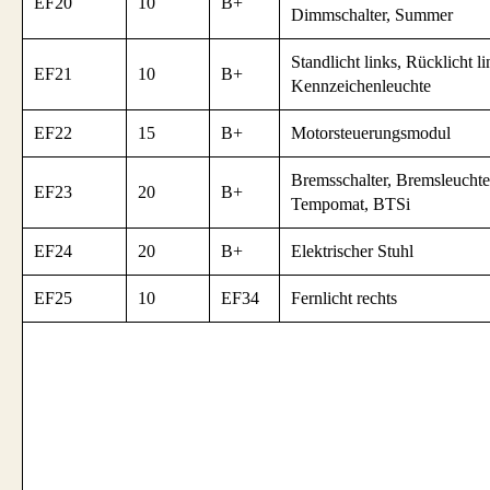
EF20
10
B+
Dimmschalter, Summer
Standlicht links, Rücklicht li
EF21
10
B+
Kennzeichenleuchte
EF22
15
B+
Motorsteuerungsmodul
Bremsschalter, Bremsleuch
EF23
20
B+
Tempomat, BTSi
EF24
20
B+
Elektrischer Stuhl
EF25
10
EF34
Fernlicht rechts