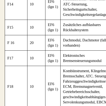
EF6
F14
10
ATC-Steuerung,
(Ign 1)
Sicherheitsgurtschalter,
Geschwindigkeitsregelanlag
EF6
Zusätzliches aufblasbares
F15
10
(Ign 1)
Rückhaltesystem
EF6
Dachmodul, Dachmotor (fall
F 16
20
(Ign 1)
vorhanden)
EF6
Elektronisches
F17
10
(Ign 1)
Bremsensteuerungsmodul
Kombiinstrument, Klingelmo
Bremsschalter, ATC. Steuerg
Fahrzeuggeschwindigkeitsse
EF6
F18
10
ECM, Bremsmagnetventil,
(Ign 1)
Getriebebereichsschalter,
geschwindigkeitsabhängiges
Servolenkungsmodul, EBC