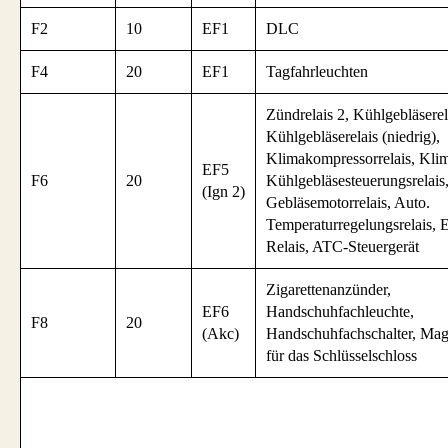
F2
10
EF1
DLC
F4
20
EF1
Tagfahrleuchten
Zündrelais 2, Kühlgebläserel
Kühlgebläserelais (niedrig),
Klimakompressorrelais, Klim
EF5
F6
20
Kühlgebläsesteuerungsrelai
(Ign 2)
Gebläsemotorrelais, Auto.
Temperaturregelungsrelais, 
Relais, ATC-Steuergerät
Zigarettenanzünder,
EF6
Handschuhfachleuchte,
F8
20
(Akc)
Handschuhfachschalter, Mag
für das Schlüsselschloss