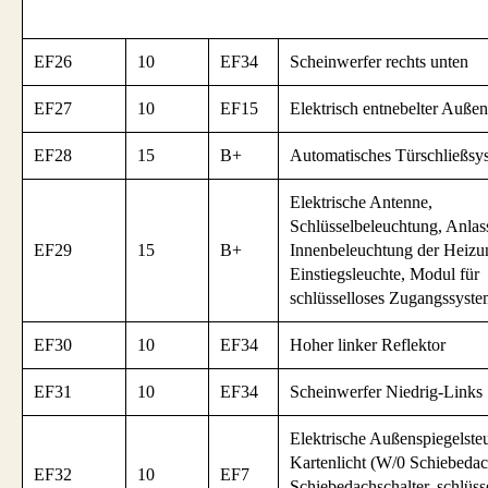
EF26
10
EF34
Scheinwerfer rechts unten
EF27
10
EF15
Elektrisch entnebelter Außen
EF28
15
B+
Automatisches Türschließsy
Elektrische Antenne,
Schlüsselbeleuchtung, Anlass
EF29
15
B+
Innenbeleuchtung der Heizu
Einstiegsleuchte, Modul für
schlüsselloses Zugangssyst
EF30
10
EF34
Hoher linker Reflektor
EF31
10
EF34
Scheinwerfer Niedrig-Links
Elektrische Außenspiegelste
Kartenlicht (W/0 Schiebedac
EF32
10
EF7
Schiebedachschalter, schlüss