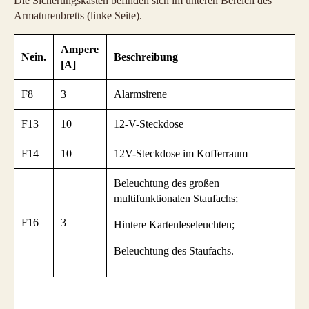
Die Sicherungskästen befinden sich im unteren Bereich des
Armaturenbretts (linke Seite).
Ampere
Nein.
Beschreibung
[A]
F8
3
Alarmsirene
F13
10
12-V-Steckdose
F14
10
12V-Steckdose im Kofferraum
Beleuchtung des großen
multifunktionalen Staufachs;
F16
3
Hintere Kartenleseleuchten;
Beleuchtung des Staufachs.