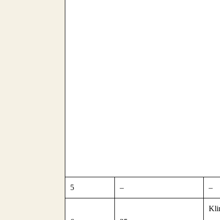
5
–
–
Kli