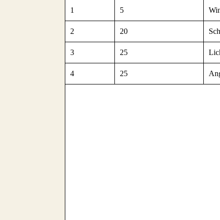
1
5
Win
2
20
Sch
3
25
Lic
4
25
Ang