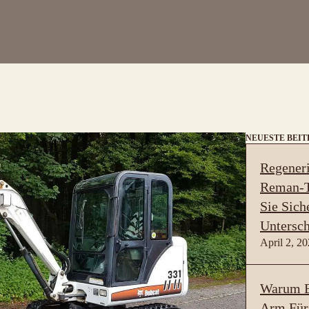
NEUESTE BEI
Regeneri
Reman-T
Sie Sich
Untersch
April 2, 2
Warum B
Arm Für