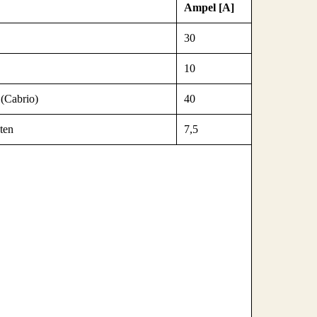
Ampel [A]
30
10
(Cabrio)
40
ten
7,5