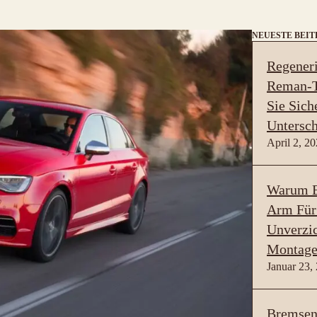
NEUESTE BEI
Regeneri
Reman-T
Sie Sich
Untersch
April 2, 2
Warum B
Arm Für
Unverzic
Montage
Januar 23,
Bremsen 